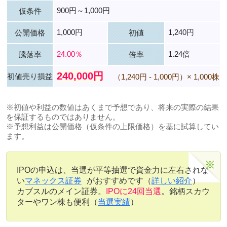
900円～1,000円
仮条件
1,000円
1,240円
公開価格
初値
24.00％
1.24倍
騰落率
倍率
240,000円
初値売り損益
（1,240円 - 1,000円）× 1,000株
※初値や利益の数値はあくまで予想であり、将来の実際の結果
を保証するものではありません。
※予想利益は公開価格（仮条件の上限価格）を基に試算してい
ます。
IPOの申込は、当選が平等抽選で資金力に左右されな
い
マネックス証券
がおすすめです（
詳しい紹介
）
カブスルのメイン証券。
IPOに24回当選
。銘柄スカウ
ターやワン株も便利（
当選実績
）