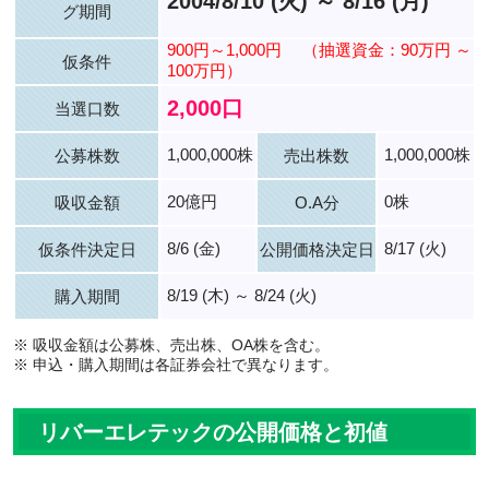
2004/8/10 (火) ～ 8/16 (月)
グ期間
900円～1,000円
（抽選資金：90万円 ～
仮条件
100万円）
2,000口
当選口数
1,000,000株
1,000,000株
公募株数
売出株数
20億円
0株
吸収金額
O.A分
8/6 (金)
8/17 (火)
仮条件決定日
公開価格決定日
8/19 (木) ～ 8/24 (火)
購入期間
※ 吸収金額は公募株、売出株、OA株を含む。
※ 申込・購入期間は各証券会社で異なります。
リバーエレテックの公開価格と初値