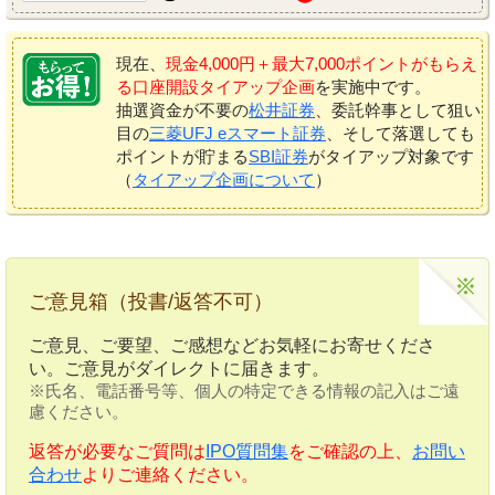
現在、
現金4,000円＋最大7,000ポイントがもらえ
る口座開設タイアップ企画
を実施中です。
抽選資金が不要の
松井証券
、委託幹事として狙い
目の
三菱UFJ eスマート証券
、そして落選しても
ポイントが貯まる
SBI証券
がタイアップ対象です
（
タイアップ企画について
）
ご意見箱（投書/返答不可）
ご意見、ご要望、ご感想などお気軽にお寄せくださ
い。ご意見がダイレクトに届きます。
※氏名、電話番号等、個人の特定できる情報の記入はご遠
慮ください。
返答が必要なご質問は
IPO質問集
をご確認の上、
お問い
合わせ
よりご連絡ください。