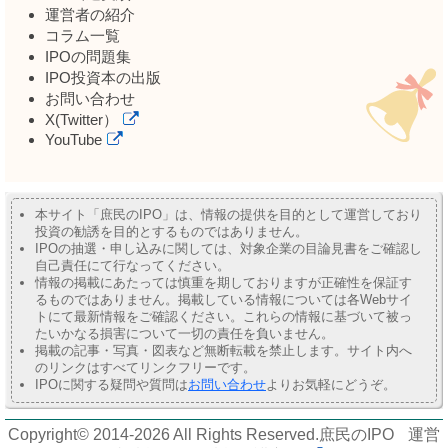
運営者の紹介
コラム一覧
IPOの問題集
IPO投資本の出版
お問い合わせ
X(Twitter）
YouTube
本サイト「庶民のIPO」は、情報の提供を目的として運営しており
投資の勧誘を目的とするものではありません。
IPOの抽選・申し込みに関しては、対象企業の目論見書をご確認し
自己責任にて行なってください。
情報の掲載にあたっては慎重を期しておりますが正確性を保証す
るものではありません。掲載している情報については各Webサイ
トにて最新情報をご確認ください。これらの情報に基づいて被っ
たいかなる損害について一切の責任を負いません。
掲載の記事・写真・図表など無断転載を禁止します。サイト内へ
のリンクはすべてリンクフリーです。
IPOに関する疑問や質問は
お問い合わせ
よりお気軽にどうぞ。
Copyright© 2014-2026 All Rights Reserved.
庶民のIPO
運営