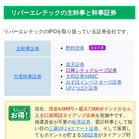
リバーエレテックの主幹事と幹事証券
リバーエレテックのIPOを取り扱っている証券会社です。
野村證券
主幹事証券
楽天証券
日興シティグループ証券
大和証券SMBC
引受幹事証券
みずほインベスターズ証券
UFJつばさ証券
現在、
現金4,000円＋最大7,000ポイントがもら
える口座開設タイアップ企画
を実施中です。
抽選資金が不要の
松井証券
、委託幹事として狙
い目の
三菱UFJ eスマート証券
、そして落選し
てもポイントが貯まる
SBI証券
がタイアップ対