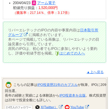
2004/04/23
アーム電子
初値売り損益：
1,520,000円
騰落率：217.14％、倍率：3.17倍
リバーエレテックのIPOの内容や事業内容は
日本取引所
グループ
に掲載されています。
本ページで掲載している画像は、リバーエレテックの目
論見書から引用しています。
庶民のIPOは、初心者でもIPOに参加しやすいよう要約
し、評価や初値予想を掲載。
はじめての人へ
▲上へ戻る
こちらの記事は
IPO投資歴21年のカブスル
が執筆。IPOに209
回当選。
長年の経験と実績による体験談から
IPO投資本を出版
。株式投資歴
は22年で投資全般にも詳しい。
X(Twitter）
YouTube
2.4万人のフォロワー