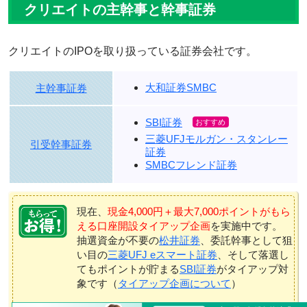
クリエイトの主幹事と幹事証券
クリエイトのIPOを取り扱っている証券会社です。
大和証券SMBC
主幹事証券
SBI証券
三菱UFJモルガン・スタンレー
引受幹事証券
証券
SMBCフレンド証券
現在、
現金4,000円＋最大7,000ポイントがもら
える口座開設タイアップ企画
を実施中です。
抽選資金が不要の
松井証券
、委託幹事として狙
い目の
三菱UFJ eスマート証券
、そして落選し
てもポイントが貯まる
SBI証券
がタイアップ対
象です（
タイアップ企画について
）