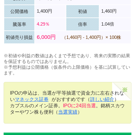
1,400円
1,460円
公開価格
初値
4.29％
1.04倍
騰落率
倍率
6,000円
初値売り損益
（1,460円 - 1,400円）× 100株
※初値や利益の数値はあくまで予想であり、将来の実際の結果
を保証するものではありません。
※予想利益は公開価格（仮条件の上限価格）を基に試算してい
ます。
IPOの申込は、当選が平等抽選で資金力に左右されな
い
マネックス証券
がおすすめです（
詳しい紹介
）
カブスルのメイン証券。
IPOに24回当選
。銘柄スカウ
ターやワン株も便利（
当選実績
）