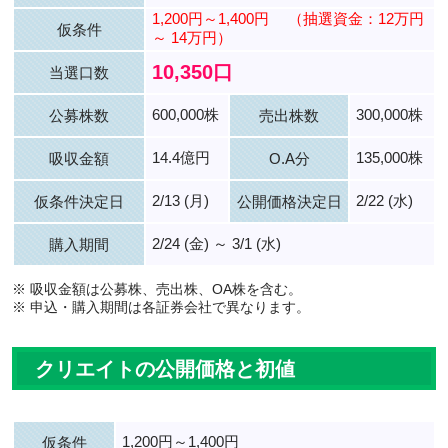
1,200円～1,400円
（抽選資金：12万円
仮条件
～ 14万円）
10,350口
当選口数
600,000株
300,000株
公募株数
売出株数
14.4億円
135,000株
吸収金額
O.A分
2/13 (月)
2/22 (水)
仮条件決定日
公開価格決定日
2/24 (金) ～ 3/1 (水)
購入期間
※ 吸収金額は公募株、売出株、OA株を含む。
※ 申込・購入期間は各証券会社で異なります。
クリエイトの公開価格と初値
1,200円～1,400円
仮条件