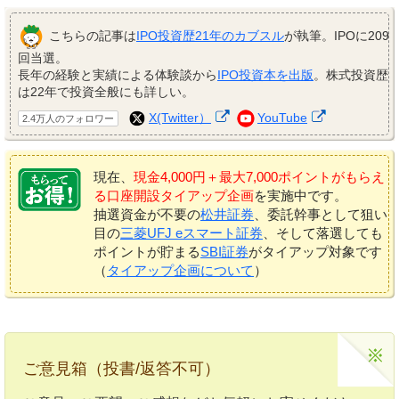
こちらの記事は
IPO投資歴21年のカブスル
が執筆。IPOに209
回当選。
長年の経験と実績による体験談から
IPO投資本を出版
。株式投資歴
は22年で投資全般にも詳しい。
X(Twitter）
YouTube
2.4万人のフォロワー
現在、
現金4,000円＋最大7,000ポイントがもらえ
る口座開設タイアップ企画
を実施中です。
抽選資金が不要の
松井証券
、委託幹事として狙い
目の
三菱UFJ eスマート証券
、そして落選しても
ポイントが貯まる
SBI証券
がタイアップ対象です
（
タイアップ企画について
）
ご意見箱（投書/返答不可）