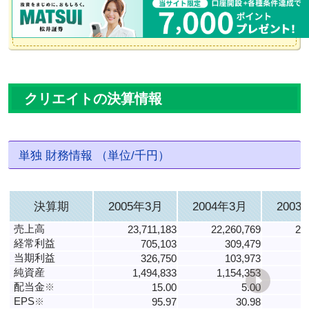
クリエイトの決算情報
単独 財務情報 （単位/千円）
決算期
2005年3月
2004年3月
2003
売上高
23,711,183
22,260,769
22
経常利益
705,103
309,479
当期利益
326,750
103,973
純資産
1,494,833
1,154,353
1
配当金
※
15.00
5.00
EPS
※
95.97
30.98