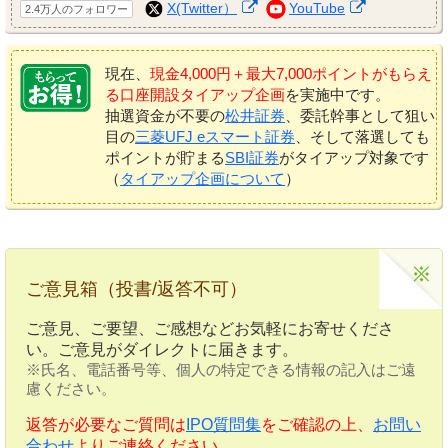
X(Twitter）
YouTube
2.4万人のフォロワー
現在、
現金4,000円＋最大7,000ポイントがもらえ
る口座開設タイアップ企画
を実施中です。
抽選資金が不要の
松井証券
、委託幹事として狙い
目の
三菱UFJ eスマート証券
、そして落選しても
ポイントが貯まる
SBI証券
がタイアップ対象です
（
タイアップ企画について
）
ご意見箱（投書/返答不可）
ご意見、ご要望、ご感想などお気軽にお寄せくださ
い。ご意見がダイレクトに届きます。
※氏名、電話番号等、個人の特定できる情報の記入はご遠
慮ください。
返答が必要なご質問は
IPO質問集
をご確認の上、
お問い
合わせ
よりご連絡ください。