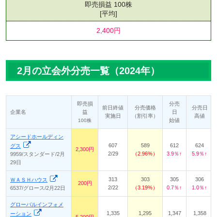
即売損益 100株
[平均]
2,400円
2月の立会外分売一覧（2024年）
即売損
分売
前日終値
分売価格
分売日
企業名
益
日
実施日
（割引率）
高値
始値
100株
アシードホールディン
607
589
612
624
グス
2,300円
2/29
2.96%
3.9％↑
5.9％↑
9959/スタンダード/2月
29日
313
303
305
306
ＷＡＳＨハウス
200円
2/22
3.19%
0.7％↑
1.0％↑
6537/グロース/2月22日
グローバルインフォメ
1,335
1,295
1,347
1,358
ーション