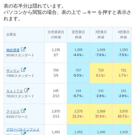
表の右半分は隠れています。
パソコンから閲覧の場合、表の上で →キー を押すと表示さ
れます。
分売発表日
翌営業日
3営業日
4営業日
企業名
の終値
終値
終値
終値
1,135
1,085
1,049
1,050
南総通運
2/7
-4.4％↓
-7.6％↓
-7.5％↓
9034/スタンダード
709
707
710
721
サンリン
2/9
-0.3％↓
0.1％↑
1.7％↑
7486/スタンダード
145
144
141
141
ＮａＩＴＯ
2/13
-0.7％↓
-2.8％↓
-2.8％↓
7624/スタンダード
1,875
2,275
2,569
3,070
アイビス
2/13
21.3％↑
37.0％↑
63.7％↑
9343/グロース
グローバルインフォメ
1,491
1,452
1,446
1,419
ーション