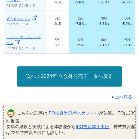
2/14
-2.6％↓
-3.0％↓
-4.8％↓
4171/スタンダード
320
295
308
304
ＷＡＳＨハウス
2/15
-7.8％↓
-3.8％↓
-5.0％↓
6537/グロース
アシードホールディン
650
601
604
604
グス
2/21
-7.5％↓
-7.1％↓
-7.1％↓
9959/スタンダード
2024年 立会外分売データへ戻る
▲上へ戻る
こちらの記事は
IPO投資歴21年のカブスル
が執筆。IPOに209
回当選。
長年の経験と実績による体験談から
IPO投資本を出版
。株式投資歴
は22年で投資全般にも詳しい。