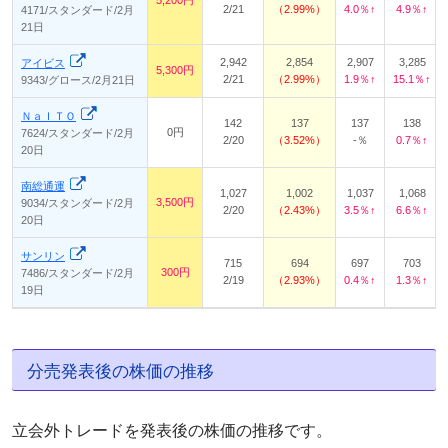
5,200円
2/21
2.99%
4.0％↑
4.9％↑
4171/スタンダード/2月
21日
2,942
2,854
2,907
3,285
アイビス
5,300円
2/21
2.99%
1.9％↑
15.1％↑
9343/グロース/2月21日
ＮａＩＴＯ
142
137
137
138
0円
7624/スタンダード/2月
2/20
3.52%
-％
0.7％↑
20日
南総通運
1,027
1,002
1,037
1,068
3,500円
9034/スタンダード/2月
2/20
2.43%
3.5％↑
6.6％↑
20日
サンリン
715
694
697
703
300円
7486/スタンダード/2月
2/19
2.93%
0.4％↑
1.3％↑
19日
分売発表後の株価の推移
立会外トレードを発表後の株価の推移です。