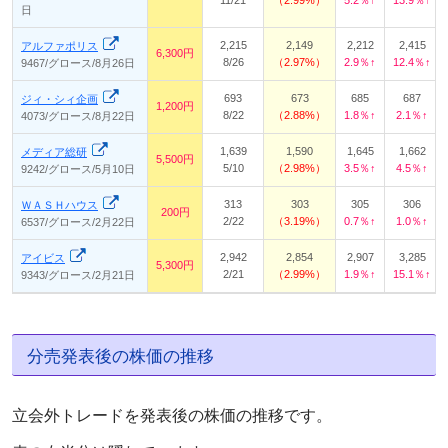
11/21
2.99%
5.2％↑
13.9％↑
日
2,215
2,149
2,212
2,415
アルファポリス
6,300円
8/26
2.97%
2.9％↑
12.4％↑
9467/グロース/8月26日
693
673
685
687
ジィ・シィ企画
1,200円
8/22
2.88%
1.8％↑
2.1％↑
4073/グロース/8月22日
1,639
1,590
1,645
1,662
メディア総研
5,500円
5/10
2.98%
3.5％↑
4.5％↑
9242/グロース/5月10日
313
303
305
306
ＷＡＳＨハウス
200円
2/22
3.19%
0.7％↑
1.0％↑
6537/グロース/2月22日
2,942
2,854
2,907
3,285
アイビス
5,300円
2/21
2.99%
1.9％↑
15.1％↑
9343/グロース/2月21日
分売発表後の株価の推移
立会外トレードを発表後の株価の推移です。