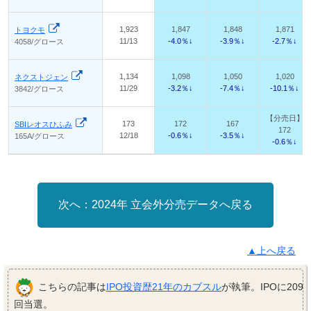
1,923
1,847
1,848
1,871
トヨクモ
11/13
-4.0％↓
-3.9％↓
-2.7％↓
4058/グロース
1,134
1,098
1,050
1,020
ネクストジェン
11/29
-3.2％↓
-7.4％↓
-10.1％↓
3842/グロース
【分売日】
173
172
167
SBIレオスひふみ
172
12/18
-0.6％↓
-3.5％↓
165A/グロース
-0.6％↓
2024年 立会外分売データへ戻る
▲上へ戻る
こちらの記事は
IPO投資歴21年のカブスル
が執筆。IPOに209
回当選。