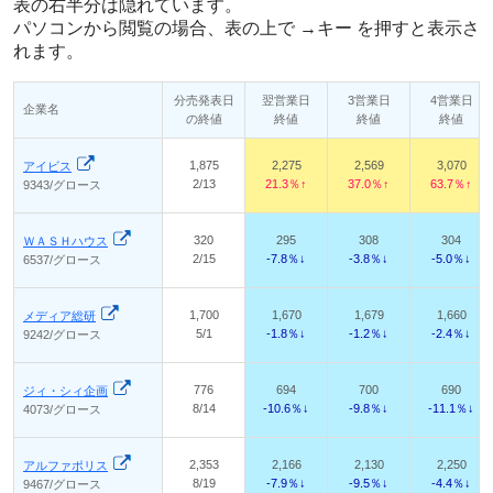
表の右半分は隠れています。
パソコンから閲覧の場合、表の上で →キー を押すと表示さ
れます。
分売発表日
翌営業日
3営業日
4営業日
企業名
の終値
終値
終値
終値
1,875
2,275
2,569
3,070
アイビス
2/13
21.3％↑
37.0％↑
63.7％↑
9343/グロース
320
295
308
304
ＷＡＳＨハウス
2/15
-7.8％↓
-3.8％↓
-5.0％↓
6537/グロース
1,700
1,670
1,679
1,660
メディア総研
5/1
-1.8％↓
-1.2％↓
-2.4％↓
9242/グロース
776
694
700
690
ジィ・シィ企画
8/14
-10.6％↓
-9.8％↓
-11.1％↓
4073/グロース
2,353
2,166
2,130
2,250
アルファポリス
8/19
-7.9％↓
-9.5％↓
-4.4％↓
9467/グロース