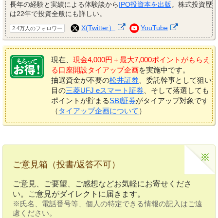
長年の経験と実績による体験談から
IPO投資本を出版
。株式投資歴
は22年で投資全般にも詳しい。
X(Twitter）
YouTube
2.4万人のフォロワー
現在、
現金4,000円＋最大7,000ポイントがもらえ
る口座開設タイアップ企画
を実施中です。
抽選資金が不要の
松井証券
、委託幹事として狙い
目の
三菱UFJ eスマート証券
、そして落選しても
ポイントが貯まる
SBI証券
がタイアップ対象です
（
タイアップ企画について
）
ご意見箱（投書/返答不可）
ご意見、ご要望、ご感想などお気軽にお寄せくださ
い。ご意見がダイレクトに届きます。
※氏名、電話番号等、個人の特定できる情報の記入はご遠
慮ください。