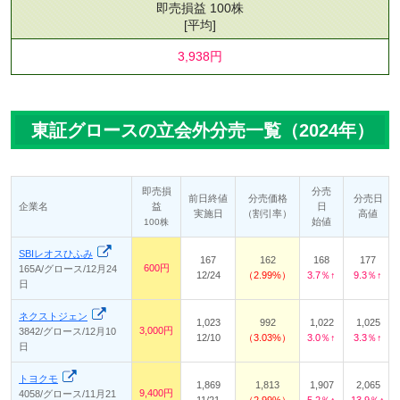
即売損益 100株
[平均]
3,938円
東証グロースの立会外分売一覧（2024年）
即売損
分売
前日終値
分売価格
分売日
企業名
益
日
実施日
（割引率）
高値
始値
100株
SBIレオスひふみ
167
162
168
177
600円
165A/グロース/12月24
12/24
2.99%
3.7％↑
9.3％↑
日
ネクストジェン
1,023
992
1,022
1,025
3,000円
3842/グロース/12月10
12/10
3.03%
3.0％↑
3.3％↑
日
トヨクモ
1,869
1,813
1,907
2,065
9,400円
4058/グロース/11月21