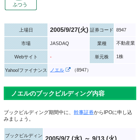
2005/9/27(火)
上場日
証券コード
8947
不動産業
市場
JASDAQ
業種
1株
Webサイト
-
単元株
ノエル
（8947）
Yahoo!ファイナンス
ノエルのブックビルディング内容
ブックビルディング期間中に、
幹事証券
からIPOに申し込
みましょう。
ブックビルディン
2005/9/7 (水) ～ 9/13 (火)