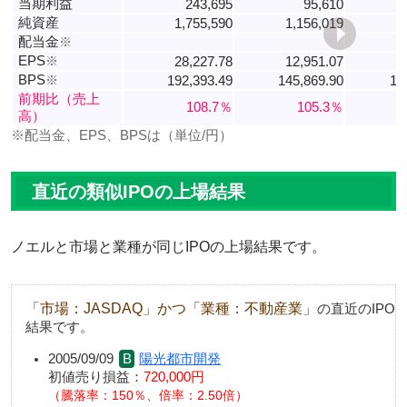
当期利益
243,695
95,610
純資産
1,755,590
1,156,019
配当金
※
EPS
※
28,227.78
12,951.07
BPS
※
192,393.49
145,869.90
11
前期比（売上
108.7％
105.3％
高）
※配当金、EPS、BPSは（単位/円）
直近の類似IPOの上場結果
ノエルと市場と業種が同じIPOの上場結果です。
「市場：JASDAQ」かつ「業種：不動産業」
の直近のIPO
結果です。
2005/09/09
陽光都市開発
初値売り損益：
720,000円
騰落率：150％、倍率：2.50倍