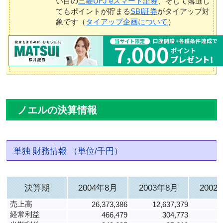
い目の
三菱UFJ eスマート証券
、そして落選し
てもポイントが貯まる
SBI証券
がタイアップ対
象です（
タイアップ企画について
）
ノエルの決算情報
単独 財務情報 （単位/千円）
決算期
2004年8月
2003年8月
2002
売上高
26,373,386
12,637,379
6
経常利益
466,479
304,773