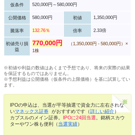
520,000円～580,000円
仮条件
580,000円
1,350,000円
公開価格
初値
132.76％
2.33倍
騰落率
倍率
770,000円
初値売り損
（1,350,000円 - 580,000円）×
益
1株
※初値や利益の数値はあくまで予想であり、将来の実際の結果
を保証するものではありません。
※予想利益は公開価格（仮条件の上限価格）を基に試算してい
ます。
IPOの申込は、当選が平等抽選で資金力に左右されな
い
マネックス証券
がおすすめです（
詳しい紹介
）
カブスルのメイン証券。
IPOに24回当選
。銘柄スカウ
ターやワン株も便利（
当選実績
）