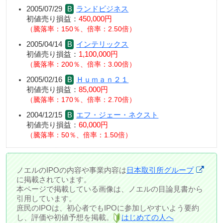
2005/07/29
ランドビジネス
初値売り損益：
450,000円
騰落率：150％、倍率：2.50倍
2005/04/14
インテリックス
初値売り損益：
1,100,000円
騰落率：200％、倍率：3.00倍
2005/02/16
Ｈｕｍａｎ２１
初値売り損益：
85,000円
騰落率：170％、倍率：2.70倍
2004/12/15
エフ・ジェー・ネクスト
初値売り損益：
60,000円
騰落率：50％、倍率：1.50倍
ノエルのIPOの内容や事業内容は
日本取引所グループ
に掲載されています。
本ページで掲載している画像は、ノエルの目論見書から
引用しています。
庶民のIPOは、初心者でもIPOに参加しやすいよう要約
し、評価や初値予想を掲載。
はじめての人へ