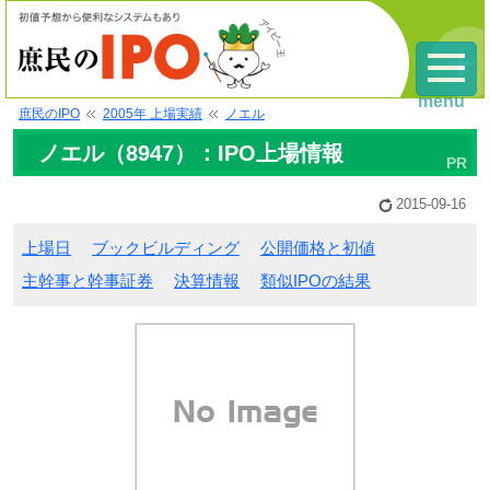
menu
庶民のIPO
2005年 上場実績
ノエル
ノエル（8947）：IPO上場情報
2015-09-16
上場日
ブックビルディング
公開価格と初値
主幹事と幹事証券
決算情報
類似IPOの結果