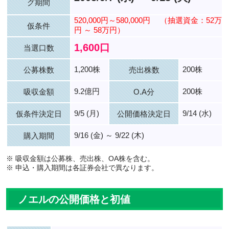
グ期間
520,000円～580,000円
（抽選資金：52万
仮条件
円 ～ 58万円）
1,600口
当選口数
1,200株
200株
公募株数
売出株数
9.2億円
200株
吸収金額
O.A分
9/5 (月)
9/14 (水)
仮条件決定日
公開価格決定日
9/16 (金) ～ 9/22 (木)
購入期間
※ 吸収金額は公募株、売出株、OA株を含む。
※ 申込・購入期間は各証券会社で異なります。
ノエルの公開価格と初値