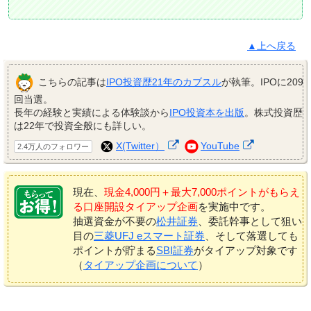
▲上へ戻る
こちらの記事は
IPO投資歴21年のカブスル
が執筆。IPOに209
回当選。
長年の経験と実績による体験談から
IPO投資本を出版
。株式投資歴
は22年で投資全般にも詳しい。
X(Twitter）
YouTube
2.4万人のフォロワー
現在、
現金4,000円＋最大7,000ポイントがもらえ
る口座開設タイアップ企画
を実施中です。
抽選資金が不要の
松井証券
、委託幹事として狙い
目の
三菱UFJ eスマート証券
、そして落選しても
ポイントが貯まる
SBI証券
がタイアップ対象です
（
タイアップ企画について
）