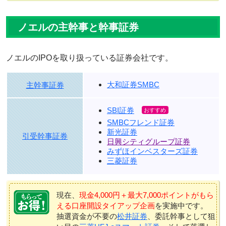
ノエルの主幹事と幹事証券
ノエルのIPOを取り扱っている証券会社です。
大和証券SMBC
主幹事証券
SBI証券
SMBCフレンド証券
新光証券
引受幹事証券
日興シティグループ証券
みずほインベスターズ証券
三菱証券
現在、
現金4,000円＋最大7,000ポイントがもら
える口座開設タイアップ企画
を実施中です。
抽選資金が不要の
松井証券
、委託幹事として狙