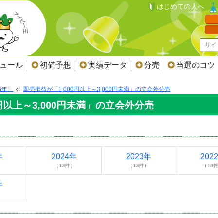
はじめての人へ
ジュール
初値予想
実績データ
分売
当選のコツ
6年）
即売損益が「1,000円以上～3,000円未満」の立会外分売
0円以上～3,000円未満」の立会外分売
年
2024年
2023年
202
）
（13件）
（13件）
（18
年
）