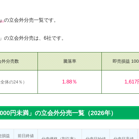
満」
の立会外分売一覧です。
未満」の立会外分売は、6社です。
会外分売数
騰落率
即売損益 10
1.88％
1,61
（
全体の24％
）
,000円未満」の立会外分売一覧（2026年）
売損益
前日終値
分売価格
（割引率）
分売日
始値
分売日
高値