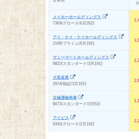
1
メイホーホールディングス
1,
7369/グロース/6月26日
アイ・ケイ・ケイホールディングス
1,
2198/プライム/6月19日
マミーマートホールディングス
1,
9823/スタンダード/3月19日
大英産業
2,
2974/福証/3月10日
京極運輸商事
1,
9073/スタンダード/3月5日
アイビス
2,
9343/グロース/2月19日