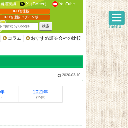
当選実績
X（Twitter）
YouTube
IPO管理帳
IPO管理帳 ログイン版
menu
コラム
おすすめ証券会社の比較
2026-03-10
2年
2021年
件）
（25件）