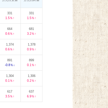
331
331
1.5％↑
1.5％↑
664
681
0.6％↑
3.2％↑
1,374
1,378
0.6％↑
0.9％↑
891
899
-0.8％↓
0.1％↑
1,304
1,306
0.1％↑
0.2％↑
617
637
3.5％↑
6.9％↑