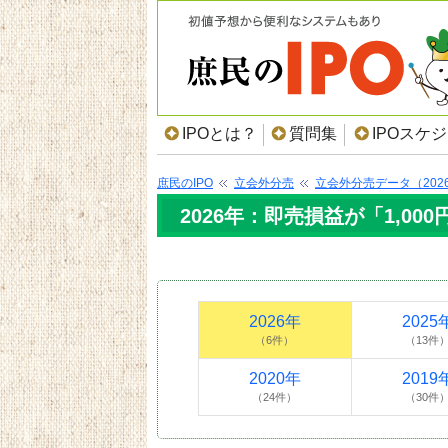
IPOとは？
質問集
IPOスケ
庶民のIPO
立会外分売
立会外分売データ（202
2026年：即売損益が「1,00
2026年
2025
（6件）
（13件
2020年
2019
（24件）
（30件