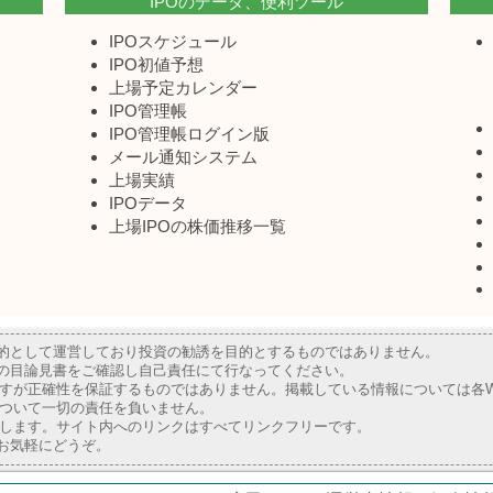
IPOのデータ、便利ツール
IPOスケジュール
IPO初値予想
上場予定カレンダー
IPO管理帳
IPO管理帳ログイン版
メール通知システム
上場実績
IPOデータ
上場IPOの株価推移一覧
目的として運営しており投資の勧誘を目的とするものではありません。
業の目論見書をご確認し自己責任にて行なってください。
すが正確性を保証するものではありません。掲載している情報については各W
ついて一切の責任を負いません。
します。サイト内へのリンクはすべてリンクフリーです。
お気軽にどうぞ。