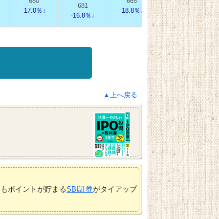
680
665
678
681
-17.0％↓
-18.8％↓
-17.2％↓
-16.8％↓
▲上へ戻る
てもポイントが貯まる
SBI証券
がタイアップ