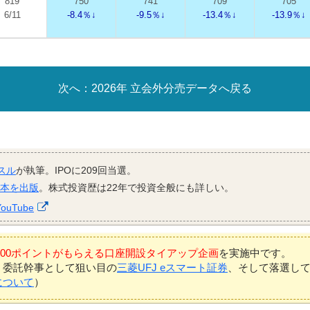
819
750
741
709
705
6/11
-8.4％↓
-9.5％↓
-13.4％↓
-13.9％↓
2026年 立会外分売データへ戻る
スル
が執筆。IPOに209回当選。
資本を出版
。株式投資歴は22年で投資全般にも詳しい。
YouTube
7,000ポイントがもらえる口座開設タイアップ企画
を実施中です。
、委託幹事として狙い目の
三菱UFJ eスマート証券
、そして落選し
について
）