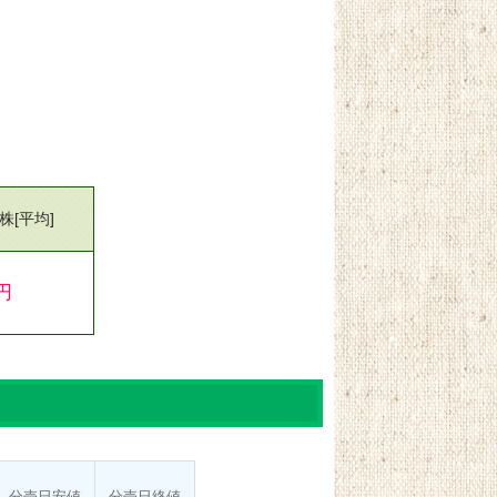
0株
[平均]
7円
分売日
安値
分売日
終値