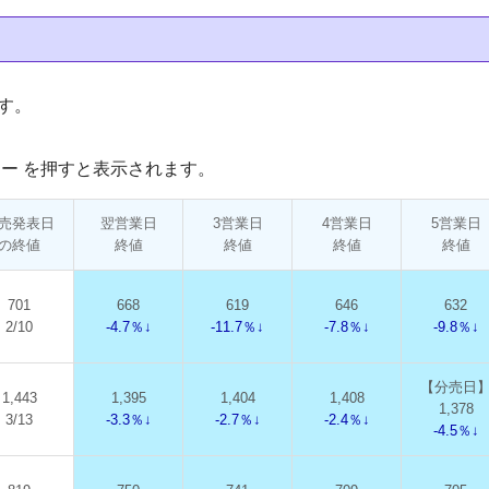
す。
ー を押すと表示されます。
売発表日
翌営業日
3営業日
4営業日
5営業日
の終値
終値
終値
終値
終値
701
668
619
646
632
2/10
-4.7％↓
-11.7％↓
-7.8％↓
-9.8％↓
【分売日
1,443
1,395
1,404
1,408
1,378
3/13
-3.3％↓
-2.7％↓
-2.4％↓
-4.5％↓