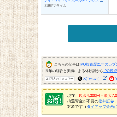
アイ・ケイ・ケイホールディングス
2198/プライム
こちらの記事は
IPO投資歴21年のカブ
長年の経験と実績による体験談から
IPO投
X(Twitter）
2.4万人のフォロワー
現在、
現金4,000円＋最大
抽選資金が不要の
松井証券
対象です（
タイアップ企画