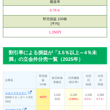
騰落率
0.75％
即売損益 100株
[平均]
1,250円
割引率による損益が「3.5％以上～4％未
満」の立会外分売一覧（2025年）
即売損
分売
分売
前日終値
分売価格
企業名
益
日
日
実施日
（割引率）
始値
高値
100株
スターフライヤー
2,222
2,134
2,138
2,256
400円
9206/スタンダード/5月
5/15
3.96%
0.2％↑
5.7％↑
15日