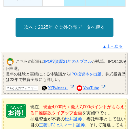
2025年 立会外分売データへ戻る
▲上へ戻る
こちらの記事は
IPO投資歴21年のカブスル
が執筆。IPOに209
回当選。
長年の経験と実績による体験談から
IPO投資本を出版
。株式投資歴
は22年で投資全般にも詳しい。
X(Twitter）
YouTube
2.4万人のフォロワー
現在、
現金4,000円＋最大7,000ポイントがもらえ
る口座開設タイアップ企画
を実施中です。
抽選資金が不要の
松井証券
、委託幹事として狙い
目の
三菱UFJ eスマート証券
、そして落選しても