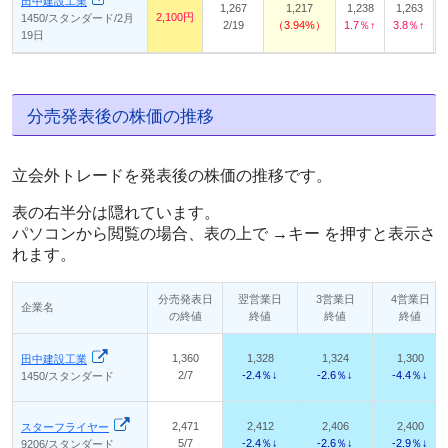
田中建設工業
1,267
1,217
1,238
1,263
2,100円
1450/スタンダード/2月
2/19
3.94%
1.7％↑
3.8％↑
19日
分売発表後の株価の推移
立会外トレードを発表後の株価の推移です。
表の右半分は隠れています。
パソコンから閲覧の場合、表の上で →キー を押すと表示さ
れます。
分売発表日
翌営業日
3営業日
4営業日
企業名
の終値
終値
終値
終値
1,360
1,328
1,324
1,300
田中建設工業
2/7
-2.4％↓
-2.6％↓
-4.4％↓
1450/スタンダード
2,471
2,412
2,406
2,400
スターフライヤー
5/7
-2.4％↓
-2.6％↓
-2.9％↓
9206/スタンダード