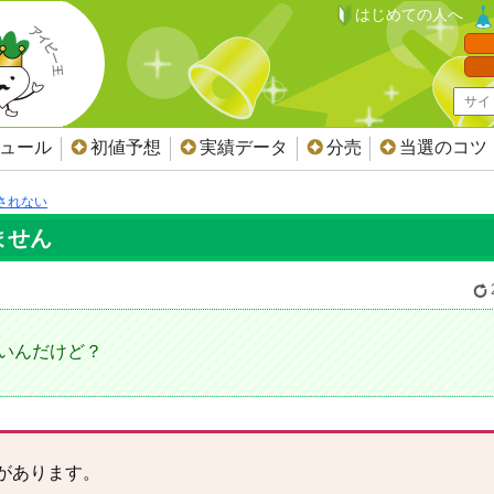
はじめての人へ
ジュール
初値予想
実績データ
分売
当選のコツ
されない
ません
ないんだけど？
性があります。