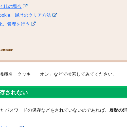
orer 11の場合
ュ、Cookie、履歴のクリア方法
有効化、管理を行う
SoftBank
機種名 クッキー オン」などで検索してみてください。
保存されない
利用したパスワードの保存などをされていないのであれば、
履歴の