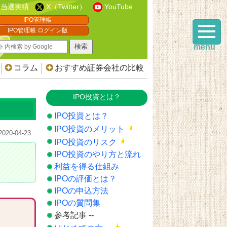
当選実績
X（Twitter）
YouTube
IPO管理帳
IPO管理帳 ログイン版
menu
コラム
おすすめ証券会社の比較
IPO投資とは？
IPO投資とは？
IPO投資のメリット
2020-04-23
IPO投資のリスク
IPO投資のやり方と流れ
利益を得る仕組み
IPOの評価とは？
IPOの申込方法
IPOの質問集
参考記事