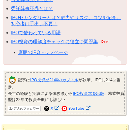
委託幹事証券とは？
IPOセカンダリーとは？魅力やリスク、コツを紹介。
初心者は手出し不要！
IPOで使われている用語
IPO投資の理解度チェックに役立つ問題集
庶民のIPOトップページ
記事は
IPO投資歴21年のカブスル
が執筆。IPOに214回当
選。
長年の経験と実績による体験談から
IPO投資本を出版
。株式投資
歴は22年で投資全般にも詳しい
X
YouTube
2.4万人のフォロワー