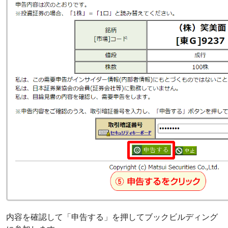
内容を確認して「申告する」を押してブックビルディング