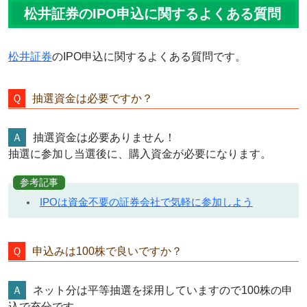
松井証券のIPO申込に関するよくある質問
松井証券
のIPO申込に関するよくある質問です。
抽選資金は必要ですか？
抽選資金は必要ありません！
抽選に参加し当選後に、購入資金が必要になります。
参考記事
IPOは資金不要の証券会社で気軽に参加しよう
申込みは100株で良いですか？
ネット分は平等抽選を採用していますので100株の申
込で充分です。