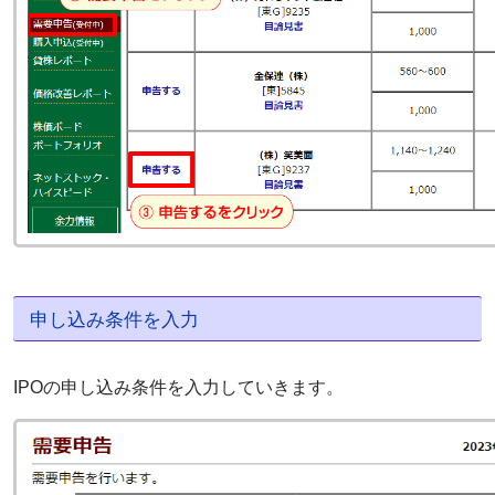
申し込み条件を入力
IPOの申し込み条件を入力していきます。